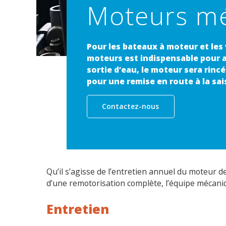
Moteurs m
Pour les bateaux à moteur et les 
moteurs est indispensable pour as
sortie d’eau, le moteur sera rincé 
pour une remise en route à la sai
Contactez-nous
Qu’il s’agisse de l’entretien annuel du moteur 
d’une remotorisation complète, l’équipe mécaniq
Entretien