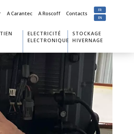
FR
r
A Carantec
A Roscoff
Contacts
EN
TIEN
ELECTRICITÉ
STOCKAGE
ELECTRONIQUE
HIVERNAGE