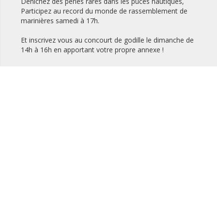
Dénichez des perles rares dans les puces nautiques,
Participez au record du monde de rassemblement de
marinières samedi à 17h.
Et inscrivez vous au concourt de godille le dimanche de
14h à 16h en apportant votre propre annexe !
CARÉNAGE
COCOONING
MANUTENTION
ENTRETIEN MOTEUR